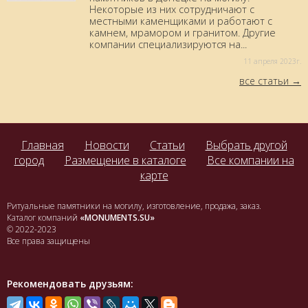
Некоторые из них сотрудничают с
местными каменщиками и работают с
камнем, мрамором и гранитом. Другие
компании специализируются на...
11 aпреля 2023г.
все статьи
Главная
Новости
Статьи
Выбрать другой
город
Размещение в каталоге
Все компании на
карте
Ритуальные памятники на могилу, изготовление, продажа, заказ.
Каталог компаний
«MONUMENTS.SU»
© 2022-2023
Все права защищены
Рекомендовать друзьям: