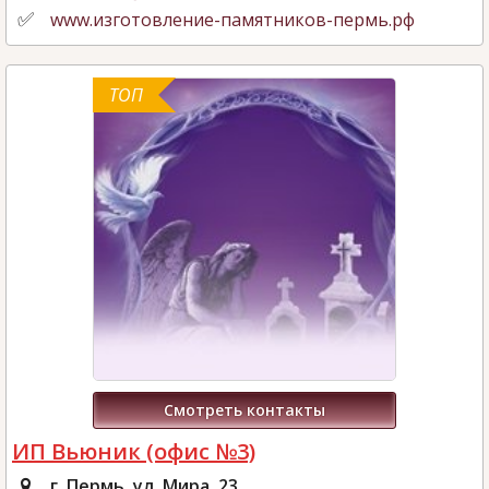
www.изготовление-памятников-пермь.рф
ТОП
Смотреть контакты
ИП Вьюник (офис №3)
г. Пермь, ул. Мира, 23