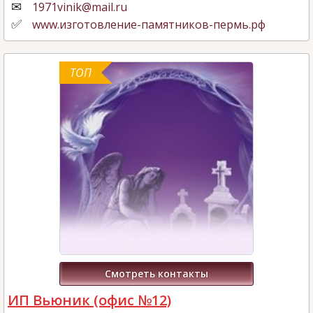
1971vinik@mail.ru
www.изготовление-памятников-пермь.рф
ТОП
Смотреть контакты
ИП Вьюник (офис №12)