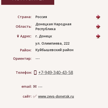
Страна:
Россия
Донецкая Народная
Область:
Республика
Адрес:
г. Донецк
ул. Олимпиева, 222
Куйбышевский район
Район:
---
Ориентир:
+7-949-340-43-58
Телефон:
email:
---
сайт:
www.zevs-donetsk.ru