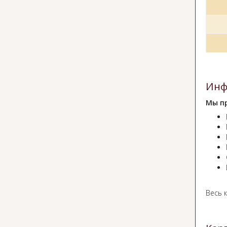
Инф
Мы п
Весь к