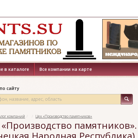
е в каталоге
Все компании на карте
по сайту
алог компаний
Цех «Производство памятников»
 «Производство памятников».
нецкая Народная Республика),