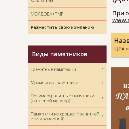
КАЗАХСТАН
При о
МОЛДОВА+ПМР
www.
Разместить свою компанию
Назв
Цех 
Виды памятников
Гранитные памятники
Мраморные памятники
Полимергранитные памятники
(литьевой мрамор)
Памятники из крошки (гранитной
или мраморной)