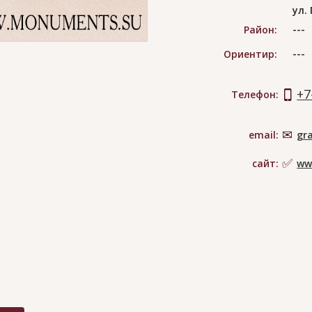
ул.
---
Район:
---
Ориентир:
+7
Телефон:
email:
gr
сайт:
ww