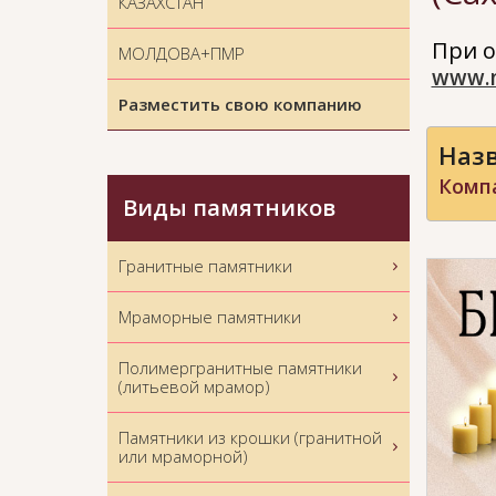
КАЗАХСТАН
При о
МОЛДОВА+ПМР
www.
Разместить свою компанию
Назв
Комп
Виды памятников
Гранитные памятники
Мраморные памятники
Полимергранитные памятники
(литьевой мрамор)
Памятники из крошки (гранитной
или мраморной)