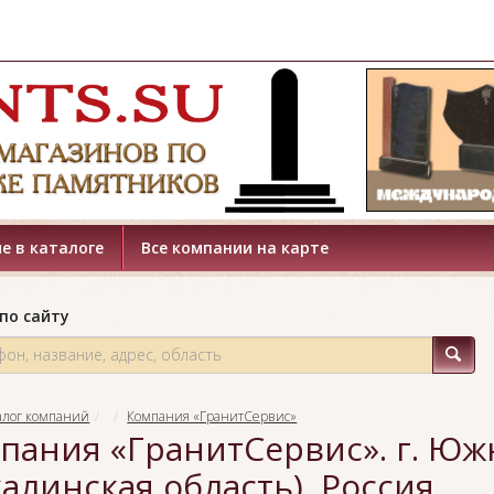
е в каталоге
Все компании на карте
по сайту
алог компаний
Компания «ГранитСервис»
пания «ГранитСервис». г. Юж
халинская область), Россия.