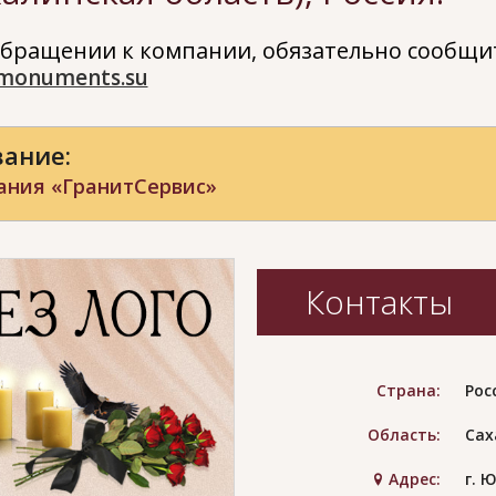
бращении к компании, обязательно сообщит
monuments.su
ание:
ания «ГранитСервис»
Контакты
Страна:
Рос
Область:
Сах
Адрес:
г. 