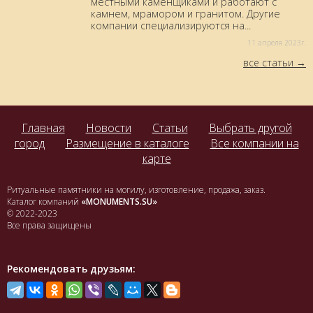
местными каменщиками и работают с
камнем, мрамором и гранитом. Другие
компании специализируются на...
11 aпреля 2023г.
все статьи
Главная
Новости
Статьи
Выбрать другой
город
Размещение в каталоге
Все компании на
карте
Ритуальные памятники на могилу, изготовление, продажа, заказ.
Каталог компаний
«MONUMENTS.SU»
© 2022-2023
Все права защищены
Рекомендовать друзьям: