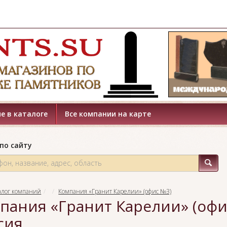
е в каталоге
Все компании на карте
по сайту
алог компаний
Компания «Гранит Карелии» (офис №3)
пания «Гранит Карелии» (офис
сия.