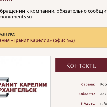
бращении к компании, обязательно сообщит
monuments.su
ание:
ния «Гранит Карелии» (офис №3)
Контакты
Страна:
Рос
Область:
Арх
Адрес:
г. 