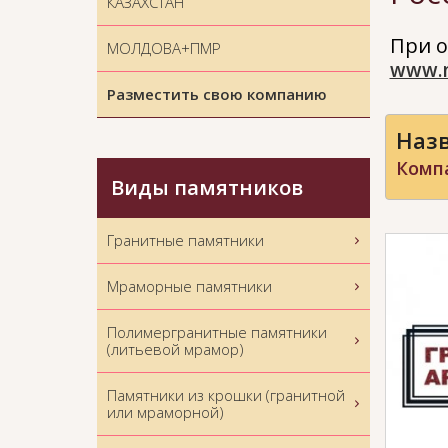
КАЗАХСТАН
При о
МОЛДОВА+ПМР
www.
Разместить свою компанию
Назв
Компа
Виды памятников
Гранитные памятники
Мраморные памятники
Полимергранитные памятники
(литьевой мрамор)
Памятники из крошки (гранитной
или мраморной)