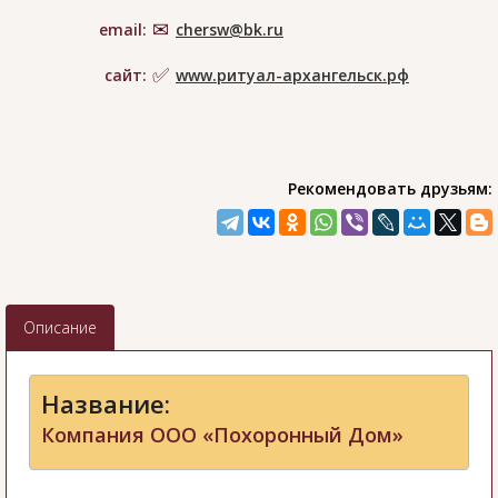
email:
chersw@bk.ru
сайт:
www.ритуал-архангельск.рф
Рекомендовать друзьям:
Описание
Название:
Компания ООО «Похоронный Дом»