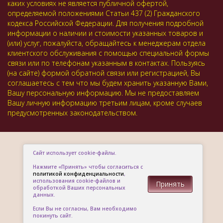
каких условиях не является публичной офертой,
определяемой положениями Статьи 437 (2) Гражданского
кодекса Российской Федерации. Для получения подробной
информации о наличии и стоимости указанных товаров и
(или) услуг, пожалуйста, обращайтесь к менеджерам отдела
клиентского обслуживания с помощью специальной формы
связи или по телефонам указанным в контактах. Пользуясь
(на сайте) формой обратной связи или регистрацией, Вы
соглашаетесь с тем что мы будем хранить указанную Вами,
Вашу персональную информацию. Мы не предоставляем
Вашу личную информацию третьим лицам, кроме случаев
предусмотренных законодательством.
Сайт использует cookie-файлы.
Нажмите «Принять» чтобы согласиться с
политикой конфиденциальности
,
использования cookie-файлов и
Принять
обработкой Ваших персональных
данных.
Если Вы не согласны, Вам необходимо
покинуть сайт.