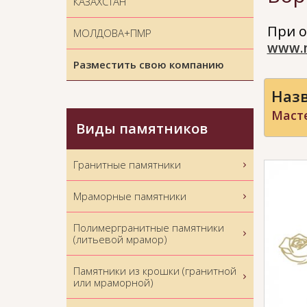
КАЗАХСТАН
При о
МОЛДОВА+ПМР
www.
Разместить свою компанию
Назв
Масте
Виды памятников
Гранитные памятники
Мраморные памятники
Полимергранитные памятники
(литьевой мрамор)
Памятники из крошки (гранитной
или мраморной)