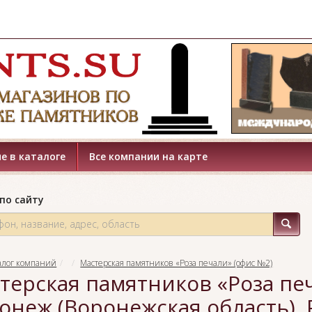
е в каталоге
Все компании на карте
по сайту
алог компаний
Мастерская памятников «Роза печали» (офис №2)
терская памятников «Роза печа
онеж (Воронежская область), 