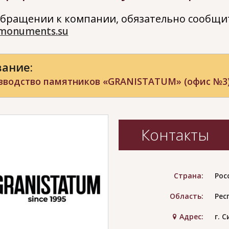
бращении к компании, обязательно сообщит
monuments.su
ание:
зводство памятников «GRANISTATUM» (офис №3
Контакты
Страна:
Рос
Область:
Рес
Адрес:
г. 