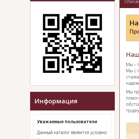
Описа
На
Пр
Наш
Мы – 
Мы с 
сталк
надеж
Мы пр
помоч
Информация
обсто
трудну
Уважаемые пользователи
Данный каталог является условно