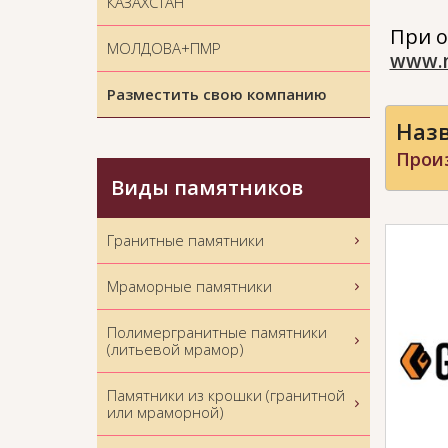
КАЗАХСТАН
При о
МОЛДОВА+ПМР
www.
Разместить свою компанию
Назв
Прои
Виды памятников
Гранитные памятники
Мраморные памятники
Полимергранитные памятники
(литьевой мрамор)
Памятники из крошки (гранитной
или мраморной)