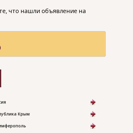
е, что нашли объявление на
)
сия
публика Крым
Симферополь