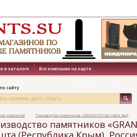
е в каталоге
Все компании на карте
по сайту
алог компаний
Производство памятников «GRANISTATUM» (офис №4)
изводство памятников «GRANI
шта (Республика Крым), Росси