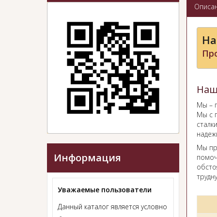
Описа
На
Пр
Наш
Мы – 
Мы с 
сталк
надеж
Мы пр
Информация
помоч
обсто
трудну
Уважаемые пользователи
Данный каталог является условно