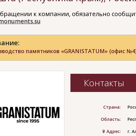
бращении к компании, обязательно сообщит
monuments.su
ание:
зводство памятников «GRANISTATUM» (офис №4
Контакты
Страна:
Рос
Область:
Рес
Адрес:
г. 