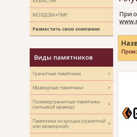
КАЗАХСТАН
При о
МОЛДОВА+ПМР
www.
Разместить свою компанию
Назв
Прои
Виды памятников
Гранитные памятники
Мраморные памятники
Полимергранитные памятники
(литьевой мрамор)
Памятники из крошки (гранитной
или мраморной)