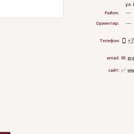
ул.
---
Район:
---
Ориентир:
+7
Телефон:
email:
gr
сайт:
ww