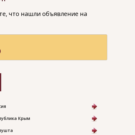
е, что нашли объявление на
)
сия
публика Крым
Алушта