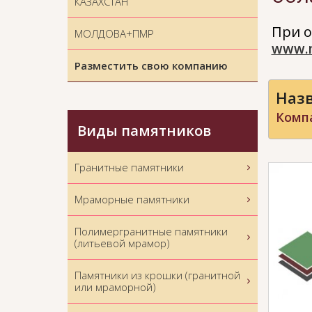
КАЗАХСТАН
При о
МОЛДОВА+ПМР
www.
Разместить свою компанию
Назв
Комп
Виды памятников
Гранитные памятники
Мраморные памятники
Полимергранитные памятники
(литьевой мрамор)
Памятники из крошки (гранитной
или мраморной)