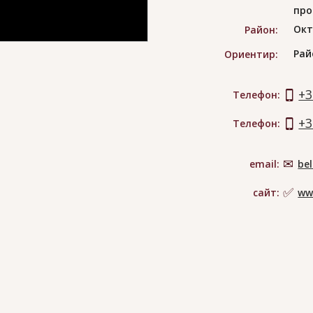
про
Окт
Район:
Рай
Ориентир:
+3
Телефон:
+3
Телефон:
email:
bel
сайт:
ww