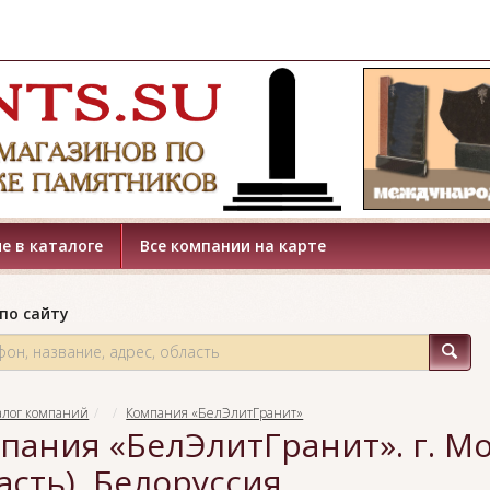
е в каталоге
Все компании на карте
по сайту
алог компаний
Компания «БелЭлитГранит»
пания «БелЭлитГранит». г. М
асть), Белоруссия.