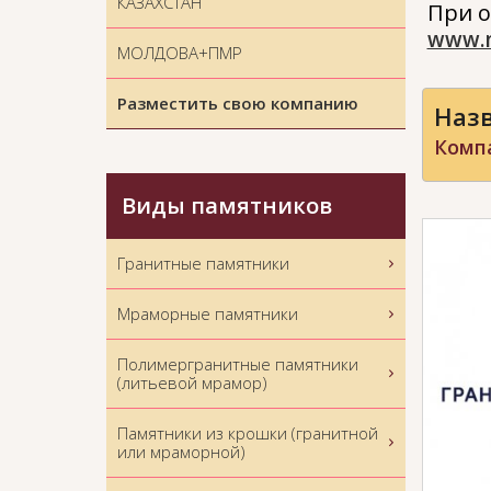
КАЗАХСТАН
При о
www.
МОЛДОВА+ПМР
Разместить свою компанию
Назв
Компа
Виды памятников
Гранитные памятники
Мраморные памятники
Полимергранитные памятники
(литьевой мрамор)
Памятники из крошки (гранитной
или мраморной)