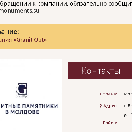
бращении к компании, обязательно сообщит
monuments.su
ание:
ния «Granit Opt»
Контакты
Страна:
Мо
Адрес:
г. 
ул.
---
Район: