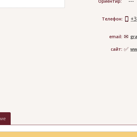
---
Ориентир:
+3
Телефон:
email:
gr
сайт:
ww
ние