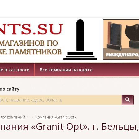
е в каталоге
Все компании на карте
по сайту
алог компаний
Компания «Granit Opt»
пания «Granit Opt». г. Бельцы